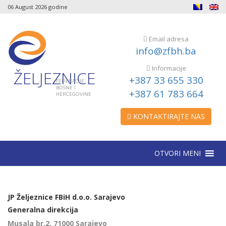
06 August 2026 godine
Email adresa
info@zfbh.ba
Informacije
ŽELJEZNICE
+387 33 655 330
FEDERACIJE
BOSNE I
+387 61 783 664
HERCEGOVINE
KONTAKTIRAJTE NAS
OTVORI MENI
JP Željeznice FBiH d.o.o. Sarajevo
Generalna direkcija
Musala br.2, 71000 Sarajevo