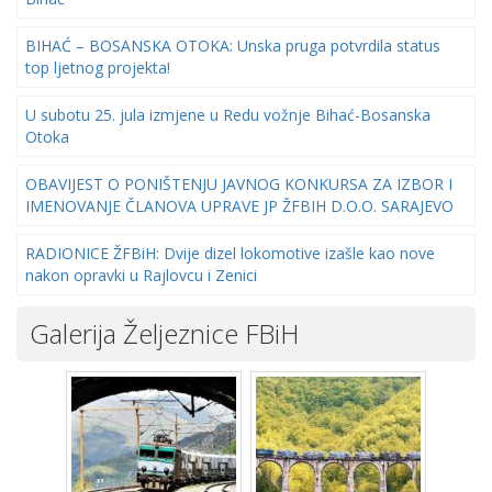
BIHAĆ – BOSANSKA OTOKA: Unska pruga potvrdila status
top ljetnog projekta!
U subotu 25. jula izmjene u Redu vožnje Bihać-Bosanska
Otoka
OBAVIJEST O PONIŠTENJU JAVNOG KONKURSA ZA IZBOR I
IMENOVANJE ČLANOVA UPRAVE JP ŽFBIH D.O.O. SARAJEVO
RADIONICE ŽFBiH: Dvije dizel lokomotive izašle kao nove
nakon opravki u Rajlovcu i Zenici
Galerija Željeznice FBiH