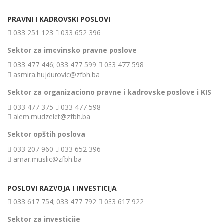
PRAVNI I KADROVSKI POSLOVI
033 251 123
033 652 396
Sektor za imovinsko pravne poslove
033 477 446; 033 477 599
033 477 598
asmira.hujdurovic@zfbh.ba
Sektor za organizaciono pravne i kadrovske poslove i KIS
033 477 375
033 477 598
alem.mudzelet@zfbh.ba
Sektor opštih poslova
033 207 960
033 652 396
amar.muslic@zfbh.ba
POSLOVI RAZVOJA I INVESTICIJA
033 617 754; 033 477 792
033 617 922
Sektor za investicije