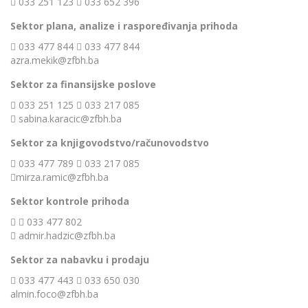
033 251 123
033 652 396
Sektor plana, analize i raspoređivanja prihoda
033 477 844
033 477 844
azra.mekik@zfbh.ba
Sektor za finansijske poslove
033 251 125
033 217 085
sabina.karacic@zfbh.ba
Sektor za knjigovodstvo/računovodstvo
033 477 789
033 217 085
mirza.ramic@zfbh.ba
Sektor kontrole prihoda
033 477 802
admir.hadzic@zfbh.ba
Sektor za nabavku i prodaju
033 477 443
033 650 030
almin.foco@zfbh.ba