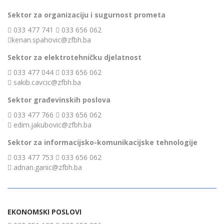
Sektor za organizaciju i sugurnost prometa
033 477 741
033 656 062
kenan.spahovic@zfbh.ba
Sektor za elektrotehničku djelatnost
033 477 044
033 656 062
sakib.cavcic@zfbh.ba
Sektor građevinskih poslova
033 477 766
033 656 062
edim.jakubovic@zfbh.ba
Sektor za informacijsko-komunikacijske tehnologije
033 477 753
033 656 062
adnan.ganic@zfbh.ba
EKONOMSKI POSLOVI