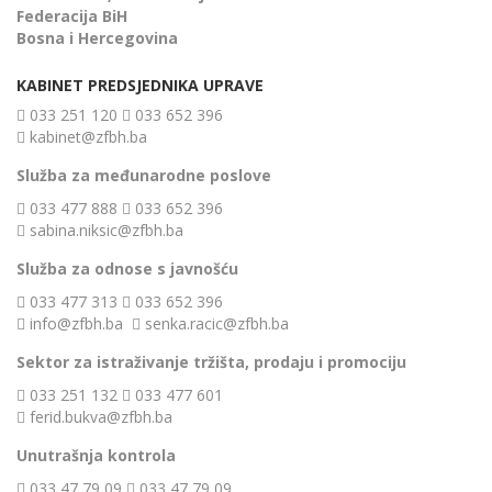
Federacija BiH
Bosna i Hercegovina
KABINET PREDSJEDNIKA UPRAVE
033 251 120
033 652 396
kabinet@zfbh.ba
Služba za međunarodne poslove
033 477 888
033 652 396
sabina.niksic@zfbh.ba
Služba za odnose s javnošću
033 477 313
033 652 396
info@zfbh.ba
senka.racic@zfbh.ba
Sektor za istraživanje tržišta, prodaju i promociju
033 251 132
033 477 601
ferid.bukva@zfbh.ba
Unutrašnja kontrola
033 47 79 09
033 47 79 09