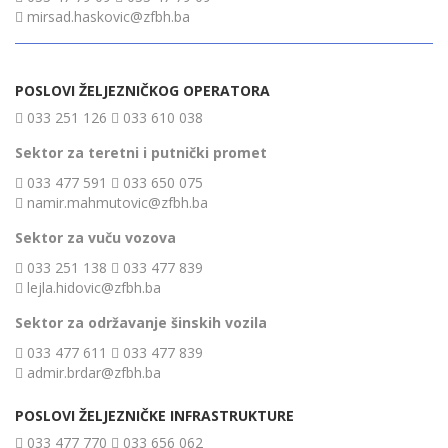
mirsad.haskovic@zfbh.ba
POSLOVI ŽELJEZNIČKOG OPERATORA
033 251 126
033 610 038
Sektor za teretni i putnički promet
033 477 591
033 650 075
namir.mahmutovic@zfbh.ba
Sektor za vuču vozova
033 251 138
033 477 839
lejla.hidovic@zfbh.ba
Sektor za održavanje šinskih vozila
033 477 611
033 477 839
admir.brdar@zfbh.ba
POSLOVI ŽELJEZNIČKE INFRASTRUKTURE
033 477 770
033 656 062