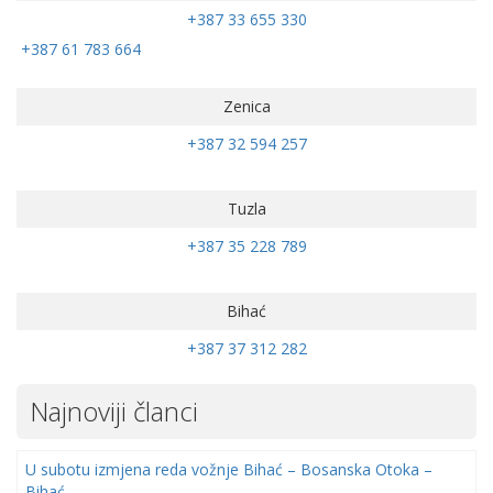
+387 33 655 330
+387 61 783 664
Zenica
+387 32 594 257
Tuzla
+387 35 228 789
Bihać
+387 37 312 282
Najnoviji članci
U subotu izmjena reda vožnje Bihać – Bosanska Otoka –
Bihać