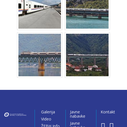
Galerija
Javne
Kontakt
nabavke
Video
Javne
ŽFBH Info