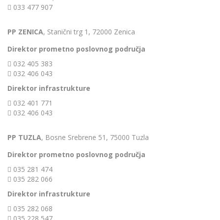
033 477 907
PP ZENICA
, Stanični trg 1, 72000 Zenica
Direktor prometno poslovnog područja
032 405 383
032 406 043
Direktor infrastrukture
032 401 771
032 406 043
PP TUZLA
, Bosne Srebrene 51, 75000 Tuzla
Direktor prometno poslovnog područja
035 281 474
035 282 066
Direktor infrastrukture
035 282 068
035 228 547