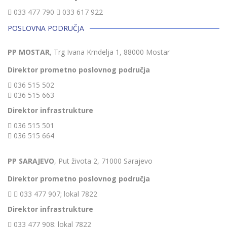
033 477 790
033 617 922
POSLOVNA PODRUČJA
PP MOSTAR
, Trg Ivana Krndelja 1, 88000 Mostar
Direktor prometno poslovnog područja
036 515 502
036 515 663
Direktor infrastrukture
036 515 501
036 515 664
PP SARAJEVO
, Put života 2, 71000 Sarajevo
Direktor prometno poslovnog područja
033 477 907; lokal 7822
Direktor infrastrukture
033 477 908; lokal 7822