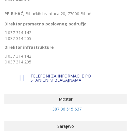
PP BIHAĆ
, Bihaćkih branilaca 20, 77000 Bihać
Direktor prometno poslovnog područja
037 314 142
037 314 205
Direktor infrastrukture
037 314 142
037 314 205
TELEFONI ZA INFORMACIJE PO
STANIČNIM BLAGAJNAMA
Mostar
+387 36 515 637
Sarajevo