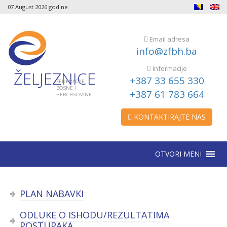
07 August 2026 godine
Email adresa
info@zfbh.ba
Informacije
ŽELJEZNICE
+387 33 655 330
FEDERACIJE
BOSNE I
+387 61 783 664
HERCEGOVINE
KONTAKTIRAJTE NAS
OTVORI MENI
PLAN NABAVKI
ODLUKE O ISHODU/REZULTATIMA
POSTUPAKA